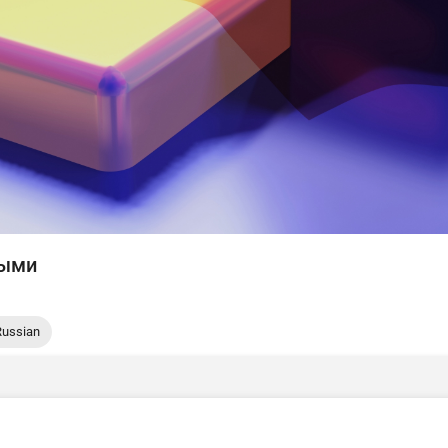
выми
Russian