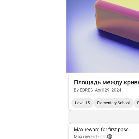
Площадь между кри
By
EDRES
-
April 29, 2024
Level 15
Elementary School
Max reward for first pass
Max reward
-