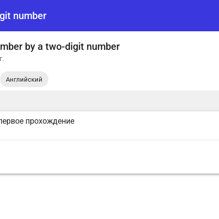
igit number
number by a two-digit number
г.
Английский
первое прохождение