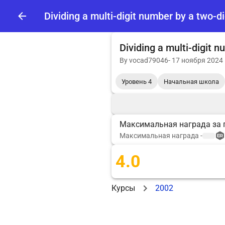
Dividing a multi-digit number by a two-d
Dividing a multi-digit 
By
vocad79046
-
17 ноября 2024 
Уровень 4
Начальная школа
Максимальная награда за 
Максимальная награда
-
4.0
Курсы
2002