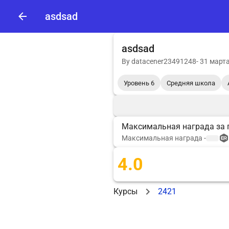
asdsad
asdsad
By
datacener23491248
-
31 марта
Уровень 6
Средняя школа
Максимальная награда за 
Максимальная награда
-
4.0
Курсы
2421