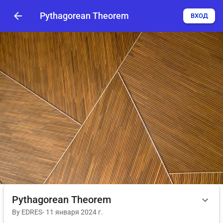
Pythagorean Theorem
ВХОД
Pythagorean Theorem
By
EDRES
-
11 января 2024 г.